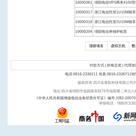
10000361
绵阳电信VPS商务4100型
10000317
浙江电信托管1U10M独
10000318
浙江电信托管2U10M独
10000204
绵阳电信单独IP租赁
顶级域名
虚拟主机
数
付款方式
|
价格总览
|
代理加
电话:0816-2336211 传真:0816-233671
版权所有:四川金泰联科技有限公司(http://vla
地址:四川省绵阳市临园路东段78号福星楼二单元八楼四
《中华人民共和国增值电信业务经营许可证》编号:川B2-20070
举报电话：绵阳市互联网信